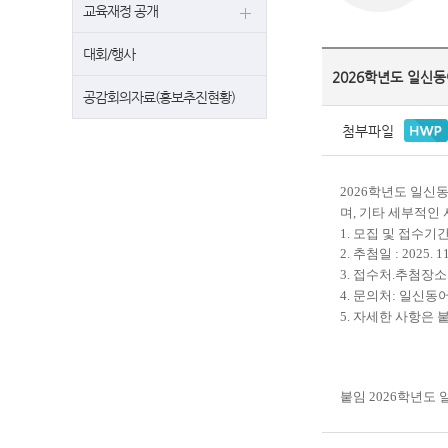
교육재정 공개
대회/행사
2026학년도 일신
공감회의자료(홍보추진현황)
첨부파일
2026
학년도 일신동
며
,
기타 세부적인
1.
모집 및 접수기
2.
추첨일
: 2025. 11
3.
접수처
.
추첨장
4.
문의처
:
일신동
5.
자세한 사항은 
붙임
2026
학년도 