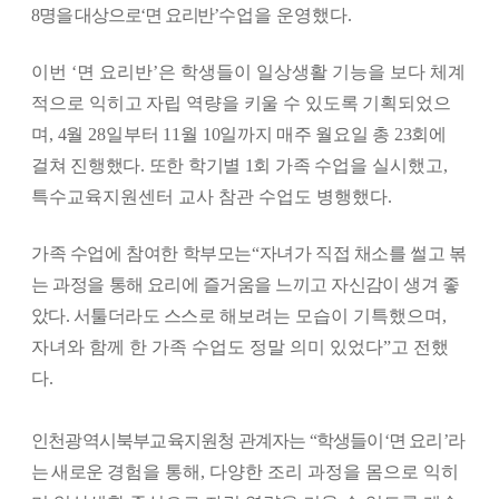
8명을 대상으로‘면 요리반’
수업을 운영했다
.
이번
‘
면 요리반
’
은 학생들이 일상생활 기능을 보다 체계
적으로
익히고 자립 역량을 키울 수 있도록 기획되었으
며
, 4
월
28
일부터
11
월
10
일까지 매주 월요일 총
23
회에
걸쳐 진행했다
.
또한 학기별
1
회 가족
수업을 실시했고
,
특수교육지원센터 교사 참관 수업도 병행했다
.
가족 수업에 참여한 학부모는
“
자녀가 직접 채소를 썰고 볶
는 과정을
통해 요리에 즐거움을 느끼고 자신감이 생겨 좋
았다
.
서툴더라도 스스로
해보려는 모습이 기특했으며
,
자녀와 함께 한 가족 수업도 정말 의미 있었다
”
고 전했
다
.
인천광역시북부교육지원청 관계자는
“
학생들이
‘
면 요리
’
라
는 새로운
경험을 통해
,
다양한 조리 과정을 몸으로 익히