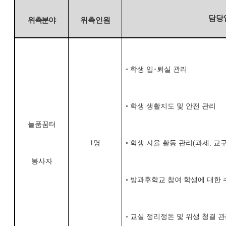
담당
위촉분야
위촉인원
◦
학생 입
･
퇴실 관리
◦
학생 생활지도 및 안전 관리
늘품꿈터
1
명
◦
학생 자율 활동 관리
(
과제
,
교
봉사자
◦
방과후학교 참여 학생에 대한 
◦
교실 정리정돈 및 위생 청결 