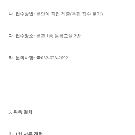
나
.
접수방법
:
본인이 직접 제출
(
우편 접수 불가
)
다
.
접수장소
:
본관
1
층 돌봄교실
2
반
☎
라
.
문의사항
:
032-628-2692
5.
위촉 절차
가
. 1
차 서류 전형