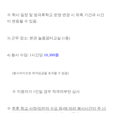
※
학사 일정 및 방과후학교 운영 변경 시 위촉 기간과 시간
이 변동될 수 있음
.
3)
근무 장소
:
본관 늘품꿈터교실
(1
층
)
4)
봉사 수당
: 1
시간당
10,300
원
(
봉사자이므로 최저임금을 초과할 수 없음
)
※
지원자가
1
인일 경우 적격여부만 심사
※
추후 학교 사정
(
입반자 수요 등
)
에 따라 봉사시간이 주
15