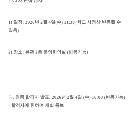
나
. 2
차 면접 심사
1)
일정
: 2026
년
2
월
4
일
(
수
) 11
:30
(
학교 사정상 변동될 수
있음
)
2)
장소
:
본관
2
층 운영회의실
(
변동가능
)
다
.
최종 합격자 발표
: 2026
년
2
월
4
일
(
수
) 16:00 (
변동가능
)
-
합격자에 한하여 개별 통보