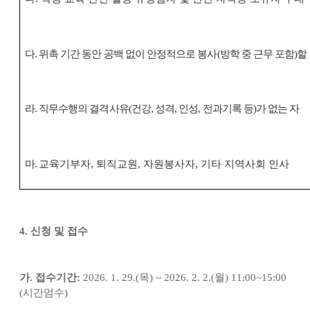
다
.
위촉 기간 동안 공백 없이 안정적으로 봉사
(
방학 중 근무 포함
)
할
라
.
직무수행의 결격사유
(
건강
,
성격
,
인성
,
전과기록 등
)
가 없는 자
마
.
교육기부자
,
퇴직교원
,
자원봉사자
,
기타 지역사회 인사
4.
신청 및 접수
가
.
접수기간
:
2026. 1. 29.(
목
) ~ 2026. 2. 2.(
월
) 11:00~15:00
(
시간엄수
)