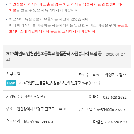
개인정보가 게시되어 노출될 경우 해당 게시물 작성자가 관련 법령에 따라
처분
을 받을 수 있으니 유의하시기 바랍니다.
최근 SKT 유심정보가 유출되는 사고가 있었습니다.
이에 따라 SKT를 이용하는 사용자께서는 안전한 서비스 이용을 위해
유심보
호서비스에 가입하시거나 유심을 교체하시기 바랍니다.
2026학년도 인천진산초등학교 늘품꿈터 자원봉사자 모집 공
2026-01-27
고
첨부파일
조회수 :
작성자 :
475
김**
2026학년도_늘품꿈터_자원봉사자_위촉_공고.hwp (127 KB)
기관명 :
인천진산초등학교
연락처 :
032-628-2692
주소 :
인천광역시 부평구 굴포로 194-10
담당메일 :
kjy3540@ice.go.kr
홈페이지 :
https://ijs.icees.kr
마감일 :
2026-01-30