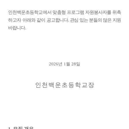
인천백운초등학교에서 맞춤형 프로그램 자원봉사자를 위촉
하고자 아래와 같이 공
고
합니다
.
관심 있는 분들의 많은 지원
바랍니다
.
2026
년
1
월
28
일
인 천 백 운 초 등 학 교 장
1. 모집
개요