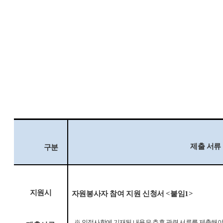
제출 서류
구분
지원시
자원봉사자 참여 지원 신청서
<
붙임
1>
※
인적사항에 기재된 내용은 추후 관련 서류를 제출해야