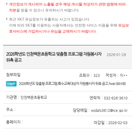
개인정보가 게시되어 노출될 경우 해당 게시물 작성자가 관련 법령에 따라
처분
을 받을 수 있으니 유의하시기 바랍니다.
최근 SKT 유심정보가 유출되는 사고가 있었습니다.
이에 따라 SKT를 이용하는 사용자께서는 안전한 서비스 이용을 위해
유심보
호서비스에 가입하시거나 유심을 교체하시기 바랍니다.
2026학년도 인천백운초등학교 맞춤형 프로그램 자원봉사자
2026-01-28
위촉 공고
첨부파일
조회수 :
작성자 :
323
이**
2026학년도 맞춤형 프로그램 특수교육대상자 자원봉사자 위촉 공고.hwp (84 KB)
기관명 :
인천백운초등학교
연락처 :
032-626-3610
주소 :
담당메일 :
wjdals3812@ice.go.kr
홈페이지 :
마감일 :
2026-02-03