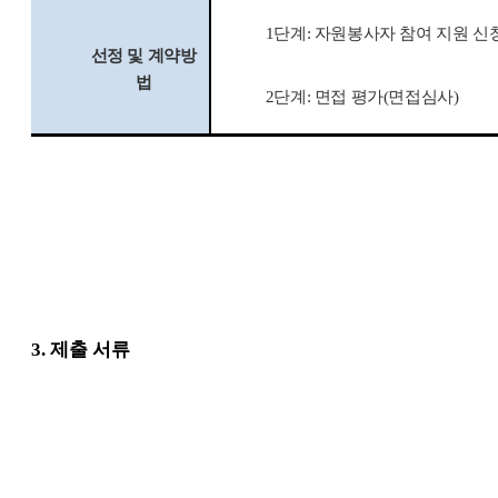
1
단계
:
자원봉사자 참여 지원 신
선정 및 계약방
법
2
단계
:
면접 평가
(
면접심사
)
3. 제출 서류