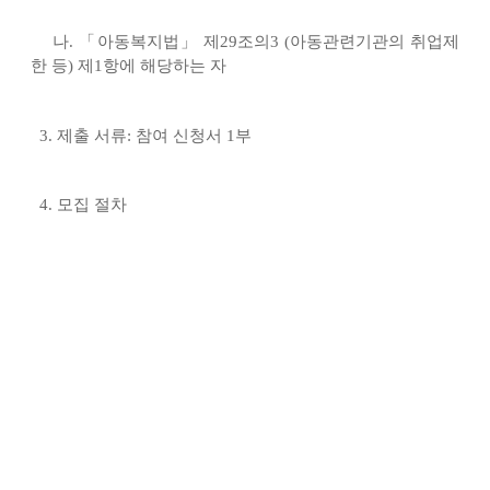
나
.
「
아동복지법
」
제
29
조의
3 (
아동관련기관의 취업제
한 등
)
제
1
항에 해당하는 자
3.
제출 서류
:
참여 신청서
1
부
4.
모집 절차