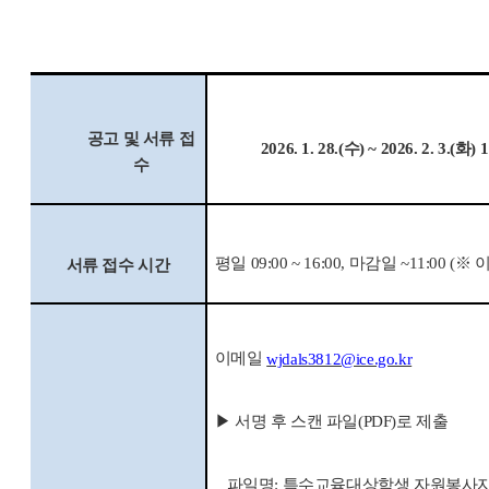
공고 및 서류 접
2026. 1. 28.(
수
) ~ 2026. 2. 3.(
화
) 
수
평일
09:00 ~ 16:00, 마감일 ~11:00 (
※
이
서류 접수 시간
이메일
wjdals3812@ice.go.kr
▶
서명 후 스캔 파일
(PDF)
로 제출
파일명
:
특수교육대상학생 자원봉사자