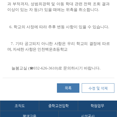
과 부적격자
,
성범죄경력 및 아동 학대 관련 전력 조회 결과
이상이 있는 자 등
)
가 있을 때에는 위촉을 취소합니다
.
6.
학교의 사정에 따라 추후 변동 사항이 있을 수 있습니다
.
7.
기타 공고되지 아니한 사항은 우리 학교의 결정에 따르
며
,
자세한 사항은 인천백운초등학교
늘봄교실
(
☎
032-626-3610)
로 문의하시기 바랍니다
.
목록
수정 및 삭제
조직도
중학교전입학
학원업무
평생교육
시설공사