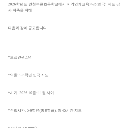
2026
학년도 인천부현초등학교에서 지역연계교육과정(연극)
지도 강
사 위촉을 위해
다음과 같이 공고합니다
.
*
모집인원
:1
명
*
역할
:5~6
학년 연극 지도
*
시기
: 2026.10
월
~11
월 사이
*
수업시간
: 5-6학년(총 9학급),
총 45시간 지도