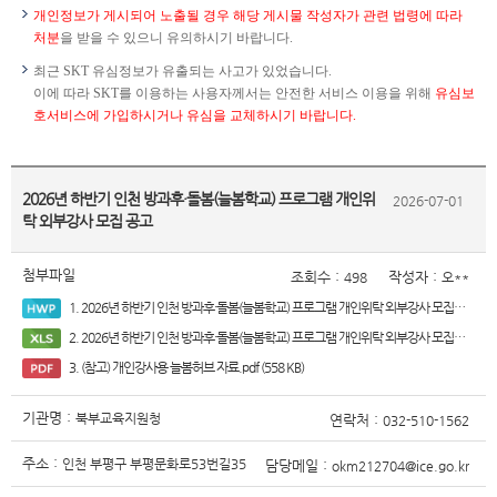
개인정보가 게시되어 노출될 경우 해당 게시물 작성자가 관련 법령에 따라
처분
을 받을 수 있으니 유의하시기 바랍니다.
최근 SKT 유심정보가 유출되는 사고가 있었습니다.
이에 따라 SKT를 이용하는 사용자께서는 안전한 서비스 이용을 위해
유심보
호서비스에 가입하시거나 유심을 교체하시기 바랍니다.
2026년 하반기 인천 방과후·돌봄(늘봄학교) 프로그램 개인위
2026-07-01
탁 외부강사 모집 공고
첨부파일
조회수 :
작성자 :
498
오**
1. 2026년 하반기 인천 방과후·돌봄(늘봄학교) 프로그램 개인위탁 외부강사 모집 공고.hwp (182 KB)
2. 2026년 하반기 인천 방과후·돌봄(늘봄학교) 프로그램 개인위탁 외부강사 모집 현황.xlsx (14 KB)
3. (참고) 개인강사용 늘봄허브 자료.pdf (558 KB)
기관명 :
북부교육지원청
연락처 :
032-510-1562
주소 :
인천 부평구 부평문화로53번길35
담당메일 :
okm212704@ice.go.kr