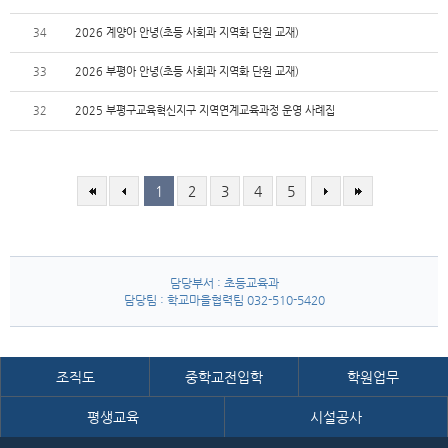
34
2026 계양아 안녕(초등 사회과 지역화 단원 교재)
33
2026 부평아 안녕(초등 사회과 지역화 단원 교재)
32
2025 부평구교육혁신지구 지역연계교육과정 운영 사례집
1
2
3
4
5
담당부서 : 초등교육과
담당팀 : 학교마을협력팀 032-510-5420
조직도
중학교전입학
학원업무
평생교육
시설공사