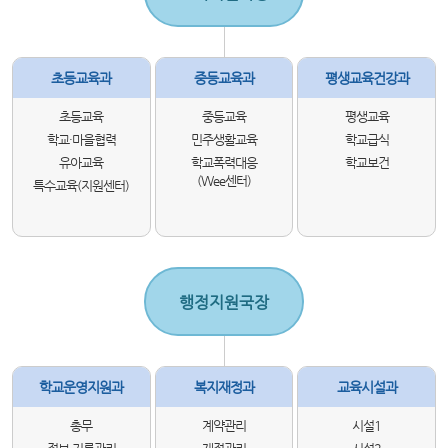
초등교육과
중등교육과
평생교육건강과
초등교육
중등교육
평생교육
학교·마을협력
민주생활교육
학교급식
유아교육
학교폭력대응
학교보건
(Wee센터)
특수교육(지원센터)
행정지원국장
학교운영지원과
복지재정과
교육시설과
총무
계약관리
시설1