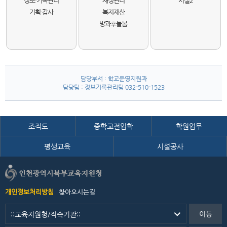
정보·기록관리
재정관리
시설2
기획·감사
복지재산
방과후돌봄
담당부서 : 학교운영지원과
담당팀 : 정보기록관리팀 032-510-1523
조직도
중학교전입학
학원업무
평생교육
시설공사
개인정보처리방침
찾아오시는길
이동