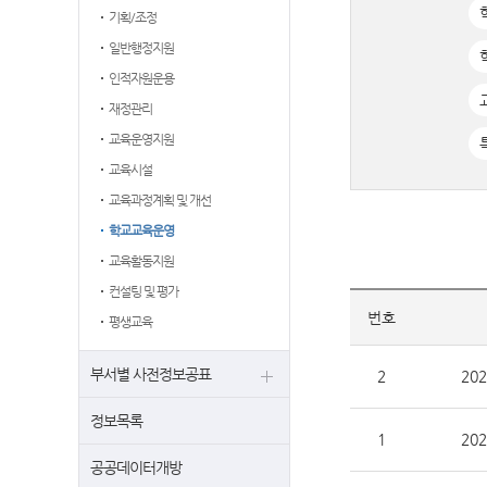
기획/조정
일반행정지원
인적자원운용
재정관리
교육운영지원
교육시설
교육과정계획 및 개선
학교교육운영
교육활동지원
컨설팅 및 평가
번호
평생교육
부서별 사전정보공표
2
20
정보목록
1
20
공공데이터개방