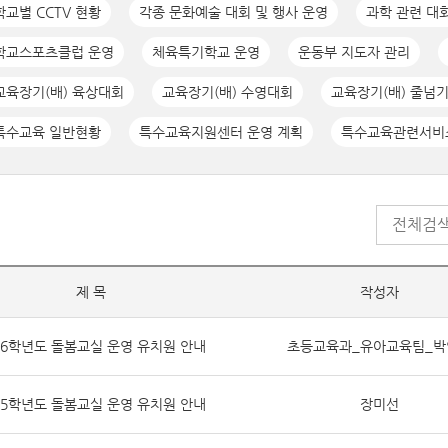
학교별 CCTV 현황
각종 문화예술 대회 및 행사 운영
과학 관련 대
학교스포츠클럽 운영
체육특기학교 운영
운동부 지도자 관리
교육장기(배) 육상대회
교육장기(배) 수영대회
교육장기(배) 줄넘
특수교육 일반현황
특수교육지원센터 운영 계획
특수교육관련서비
제 목
작성자
26학년도 돌봄교실 운영 유치원 안내
초등교육과_유아교육팀_박
25학년도 돌봄교실 운영 유치원 안내
장미선