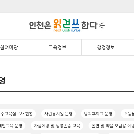
참여마당
교육정보
행정정보
영
특수교육실무사 현황
사립유치원 운영
방과후학교 운영
초등
대안교육 운영
자살예방 및 생명존중 교육
흡연 및 약물 오남용 예