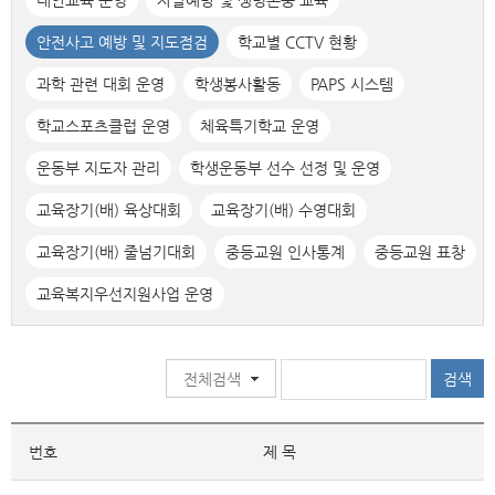
대안교육 운영
자살예방 및 생명존중 교육
안전사고 예방 및 지도점검
학교별 CCTV 현황
과학 관련 대회 운영
학생봉사활동
PAPS 시스템
학교스포츠클럽 운영
체육특기학교 운영
운동부 지도자 관리
학생운동부 선수 선정 및 운영
교육장기(배) 육상대회
교육장기(배) 수영대회
교육장기(배) 줄넘기대회
중등교원 인사통계
중등교원 표창
교육복지우선지원사업 운영
번호
제 목