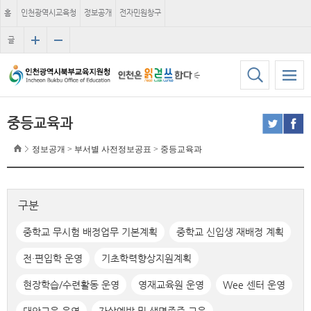
홈
인천광역시교육청
정보공개
전자민원창구
글
자
크
기
중등교육과
정보공개 > 부서별 사전정보공표 > 중등교육과
구분
중학교 무시험 배정업무 기본계획
중학교 신입생 재배정 계획
전·편입학 운영
기초학력향상지원계획
현장학습/수련활동 운영
영재교육원 운영
Wee 센터 운영