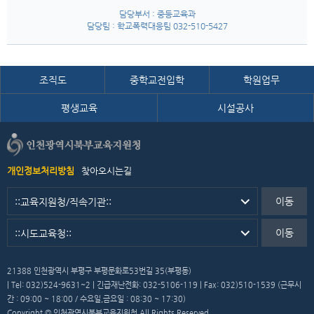
담당부서 : 중등교육과
담당팀 : 학교폭력대응팀 032-510-5427
조직도
중학교전입학
학원업무
평생교육
시설공사
개인정보처리방침
찾아오시는길
이동
이동
21388 인천광역시 부평구 부평문화로53번길 35(부평동)
| Tel: 032)524-9631~2 | 긴급재난전화: 032-5106-119 | Fax: 032)510-1539 (근무시
간 : 09:00 ~ 18:00 / 수요일,금요일 : 08:30 ~ 17:30)
Copyright © 인천광역시북부교육지원청 All Rights Reserved.