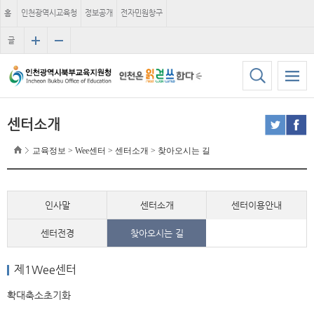
홈
인천광역시교육청
정보공개
전자민원창구
글
자
크
기
센터소개
교육정보 > Wee센터 > 센터소개 > 찾아오시는 길
인사말
센터소개
센터이용안내
센터전경
찾아오시는 길
제1Wee센터
100m
확대
축소
초기화