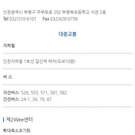
인천광역시 부평구 주부토로 292 부평북초등학교 서관 2층
Tel
032)510-6101
Fax
032)628-0758
대중교통
지하철
인천지하철 1호선 갈산역 하차(도보10분)
버 스
지선버스
: 526, 555, 571, 581, 582
간선버스
: 24-1, 34, 79, 87
제2Wee센터
100m
확대
축소
초기화