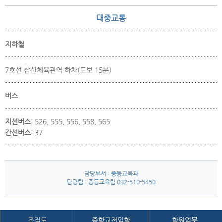
대중교통
지하철
7호선 삼산체육관역 하차(도보 15분)
버스
지선버스
: 526, 555, 556, 558, 565
간선버스
: 37
담당부서 : 중등교육과
담당팀 : 중등교육팀 032-510-5450
조직도
중학교전입학
학원업무